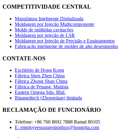
COMPETITIVIDADE CENTRAL
Manufatura Inteligente Digitalizada
Moldagem por Injeção Multicomponente
Molde de múltiplas cavitações
Moldagem por injeção de LSR
Moldagem por Injeção de Precisão e Equipamentos
Fabricação inteligente de moldes de alto desempenho
CONTATE-NOS
Escritório de Hong Kong
Fábrica Shen Zhen China
Fábrica Zhong Shan China
Fábrica de Penang, Malásia
Eastern Omega Sdn. Bhd.
Ritamedtech (Zhongshan) limitada
RECLAMAÇÃO DE FUNCIONÁRIO
Telefone: +86 760 8692 7888 Ramal 80105
E: employeessuggestionbox@hongrita.com