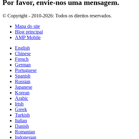
Por favor, envie-nos uma mensagem.
© Copyright - 2010-2026: Todos os direitos reservados.
Mapa do site
Blog principal
AMP Mobile
English
Chinese
French
German
Portuguese
Spanish
Russian
Japanese
Korean
Arabic
Irish
Greek
Turkish
Italian
Danish
Romanian
Indonesian