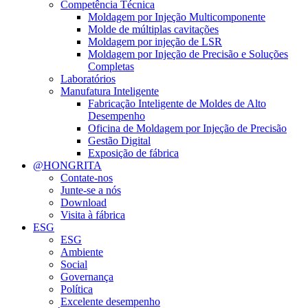
Competência Técnica
Moldagem por Injeção Multicomponente
Molde de múltiplas cavitações
Moldagem por injeção de LSR
Moldagem por Injeção de Precisão e Soluções
Completas
Laboratórios
Manufatura Inteligente
Fabricação Inteligente de Moldes de Alto
Desempenho
Oficina de Moldagem por Injeção de Precisão
Gestão Digital
Exposição de fábrica
@HONGRITA
Contate-nos
Junte-se a nós
Download
Visita à fábrica
ESG
ESG
Ambiente
Social
Governança
Política
Excelente desempenho