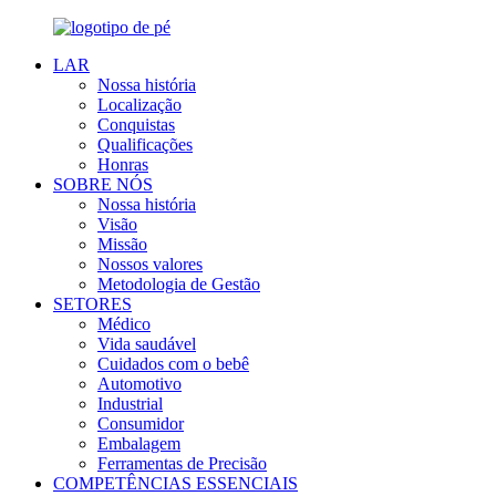
LAR
Nossa história
Localização
Conquistas
Qualificações
Honras
SOBRE NÓS
Nossa história
Visão
Missão
Nossos valores
Metodologia de Gestão
SETORES
Médico
Vida saudável
Cuidados com o bebê
Automotivo
Industrial
Consumidor
Embalagem
Ferramentas de Precisão
COMPETÊNCIAS ESSENCIAIS