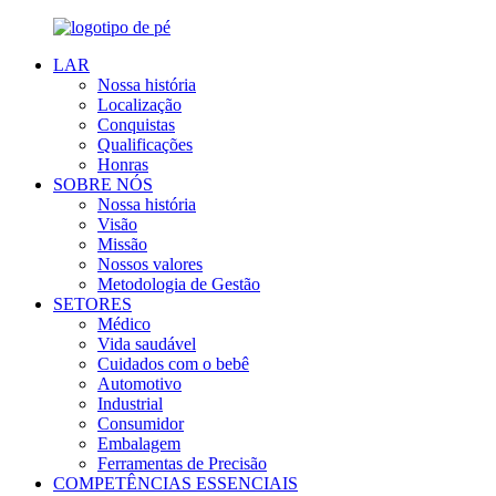
LAR
Nossa história
Localização
Conquistas
Qualificações
Honras
SOBRE NÓS
Nossa história
Visão
Missão
Nossos valores
Metodologia de Gestão
SETORES
Médico
Vida saudável
Cuidados com o bebê
Automotivo
Industrial
Consumidor
Embalagem
Ferramentas de Precisão
COMPETÊNCIAS ESSENCIAIS