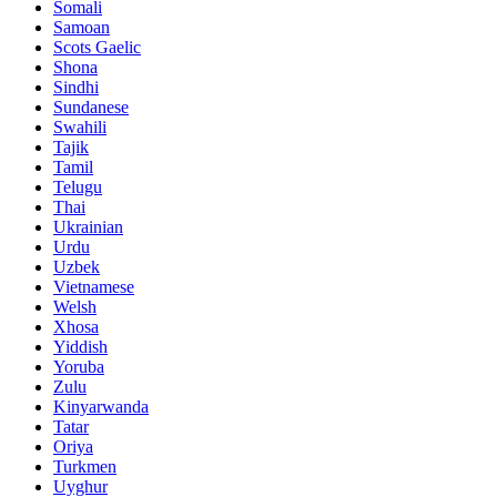
Somali
Samoan
Scots Gaelic
Shona
Sindhi
Sundanese
Swahili
Tajik
Tamil
Telugu
Thai
Ukrainian
Urdu
Uzbek
Vietnamese
Welsh
Xhosa
Yiddish
Yoruba
Zulu
Kinyarwanda
Tatar
Oriya
Turkmen
Uyghur