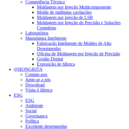
Competência Técnica
Moldagem por Injeção Multicomponente
Molde de múltiplas cavitações
Moldagem por injeção de LSR
Moldagem por Injeção de Precisão e Soluções
Completas
Laboratórios
Manufatura Inteligente
Fabricação Inteligente de Moldes de Alto
Desempenho
Oficina de Moldagem por Injeção de Precisão
Gestão Digital
Exposição de fábrica
@HONGRITA
Contate-nos
Junte-se a nós
Download
Visita à fábrica
ESG
ESG
Ambiente
Social
Governança
Política
Excelente desempenho