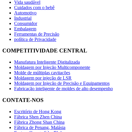
Vida saudável
Cuidados com o bebê
Automotivo
Industrial
Consumidor
Embalagem
Ferramentas de Precisão
política de Privacidade
COMPETITIVIDADE CENTRAL
Manufatura Inteligente Digitalizada
Moldagem por Injeção Multicomponente
Molde de múltiplas cavitações
Moldagem por injeção de LSR
Moldagem por Injeção de Precisão e Equipamentos
Fabricação inteligente de moldes de alto desempenho
CONTATE-NOS
Escritório de Hong Kong
Fábrica Shen Zhen China
Fábrica Zhong Shan China
Fábrica de Penang, Malásia