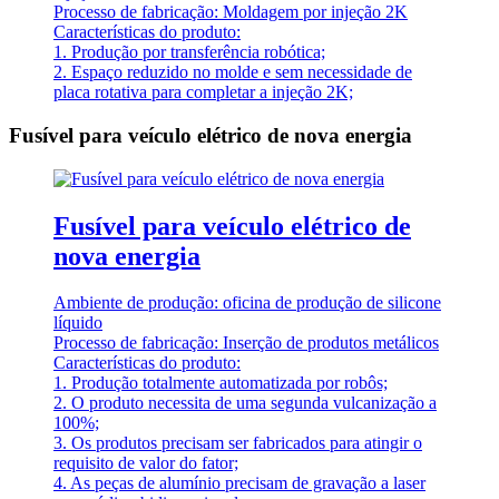
Processo de fabricação: Moldagem por injeção 2K
Características do produto:
1. Produção por transferência robótica;
2. Espaço reduzido no molde e sem necessidade de
placa rotativa para completar a injeção 2K;
Fusível para veículo elétrico de nova energia
Fusível para veículo elétrico de
nova energia
Ambiente de produção: oficina de produção de silicone
líquido
Processo de fabricação: Inserção de produtos metálicos
Características do produto:
1. Produção totalmente automatizada por robôs;
2. O produto necessita de uma segunda vulcanização a
100%;
3. Os produtos precisam ser fabricados para atingir o
requisito de valor do fator;
4. As peças de alumínio precisam de gravação a laser