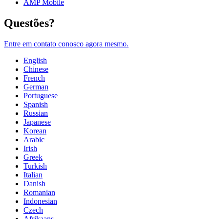
AMP Mobile
Questões?
Entre em contato conosco agora mesmo.
English
Chinese
French
German
Portuguese
Spanish
Russian
Japanese
Korean
Arabic
Irish
Greek
Turkish
Italian
Danish
Romanian
Indonesian
Czech
Afrikaans