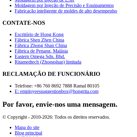
Moldagem por Injeção de Precisão e Equipamentos
Fabricação inteligente de moldes de alto desempenho
CONTATE-NOS
Escritório de Hong Kong
Fábrica Shen Zhen China
Fábrica Zhong Shan China
Fábrica de Penang, Malásia
Eastern Omega Sdn. Bhd.
Ritamedtech (Zhongshan) limitada
RECLAMAÇÃO DE FUNCIONÁRIO
Telefone: +86 760 8692 7888 Ramal 80105
E: employeessuggestionbox@hongrita.com
Por favor, envie-nos uma mensagem.
© Copyright - 2010-2026: Todos os direitos reservados.
Mapa do site
Blog principal