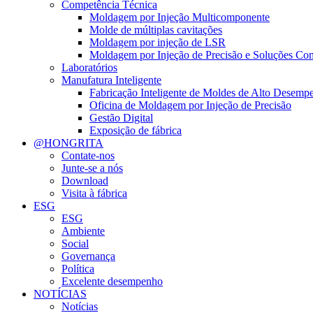
Competência Técnica
Moldagem por Injeção Multicomponente
Molde de múltiplas cavitações
Moldagem por injeção de LSR
Moldagem por Injeção de Precisão e Soluções Co
Laboratórios
Manufatura Inteligente
Fabricação Inteligente de Moldes de Alto Desemp
Oficina de Moldagem por Injeção de Precisão
Gestão Digital
Exposição de fábrica
@HONGRITA
Contate-nos
Junte-se a nós
Download
Visita à fábrica
ESG
ESG
Ambiente
Social
Governança
Política
Excelente desempenho
NOTÍCIAS
Notícias