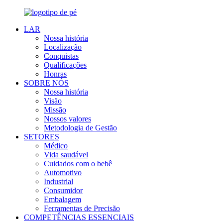
LAR
Nossa história
Localização
Conquistas
Qualificações
Honras
SOBRE NÓS
Nossa história
Visão
Missão
Nossos valores
Metodologia de Gestão
SETORES
Médico
Vida saudável
Cuidados com o bebê
Automotivo
Industrial
Consumidor
Embalagem
Ferramentas de Precisão
COMPETÊNCIAS ESSENCIAIS