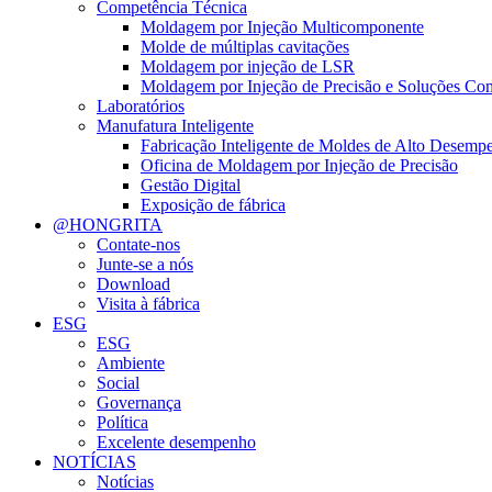
Competência Técnica
Moldagem por Injeção Multicomponente
Molde de múltiplas cavitações
Moldagem por injeção de LSR
Moldagem por Injeção de Precisão e Soluções Co
Laboratórios
Manufatura Inteligente
Fabricação Inteligente de Moldes de Alto Desemp
Oficina de Moldagem por Injeção de Precisão
Gestão Digital
Exposição de fábrica
@HONGRITA
Contate-nos
Junte-se a nós
Download
Visita à fábrica
ESG
ESG
Ambiente
Social
Governança
Política
Excelente desempenho
NOTÍCIAS
Notícias