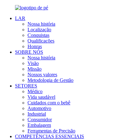
LAR
Nossa história
Localização
Conquistas
Qualificações
Honras
SOBRE NÓS
Nossa história
Visão
Missão
Nossos valores
Metodologia de Gestão
SETORES
Médico
Vida saudável
Cuidados com o bebê
Automotivo
Industrial
Consumidor
Embalagem
Ferramentas de Precisão
COMPETÊNCIAS ESSENCIAIS