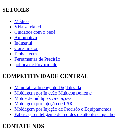
SETORES
Médico
Vida saudável
Cuidados com o bebê
Automotivo
Industrial
Consumidor
Embalagem
Ferramentas de Precisão
política de Privacidade
COMPETITIVIDADE CENTRAL
Manufatura Inteligente Digitalizada
Moldagem por Injeção Multicomponente
Molde de múltiplas cavitações
Moldagem por injeção de LSR
Moldagem por Injeção de Precisão e Equipamentos
Fabricação inteligente de moldes de alto desempenho
CONTATE-NOS