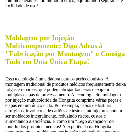
mínimos detalhes" do mundo médico, equilibrando segurança e
facilidade de uso!
Moldagem por Injeção
Multicomponente: Diga Adeus à
"Fabricação por Montagem" e Consiga
Tudo em Uma Única Etapa!
Essa tecnologia é uma dádiva para os perfeccionistas! A
montagem tradicional de produtos médicos frequentemente deixa
folgas e rebarbas, que podem abrigar bactérias e exigem
múltiplas etapas de processamento. A tecnologia de moldagem
por injeção multicolorida da Hongrita comprime várias peças e
etapas em um único ciclo. Por exemplo, cabos de bisturis
cirúrgicos, invólucros de cartões de teste e autoinjetores podem
ser moldados integralmente, reduzindo riscos, custos e
aumentando a eficiência. É como um "Lego avançado" do
mundo dos produtos médicos! A experiência da Hongrita
demonstra que a moldagem por injeção multicolorida tem um