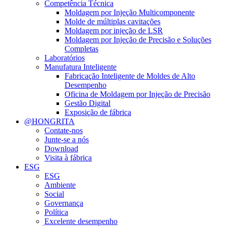
Competência Técnica
Moldagem por Injeção Multicomponente
Molde de múltiplas cavitações
Moldagem por injeção de LSR
Moldagem por Injeção de Precisão e Soluções
Completas
Laboratórios
Manufatura Inteligente
Fabricação Inteligente de Moldes de Alto
Desempenho
Oficina de Moldagem por Injeção de Precisão
Gestão Digital
Exposição de fábrica
@HONGRITA
Contate-nos
Junte-se a nós
Download
Visita à fábrica
ESG
ESG
Ambiente
Social
Governança
Política
Excelente desempenho