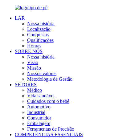
LAR
Nossa história
Localização
Conquistas
Qualificações
Honras
SOBRE NÓS
Nossa história
Visão
Missão
Nossos valores
Metodologia de Gestão
SETORES
Médico
Vida saudável
Cuidados com o bebê
Automotivo
Industrial
Consumidor
Embalagem
Ferramentas de Precisão
COMPETÊNCIAS ESSENCIAIS