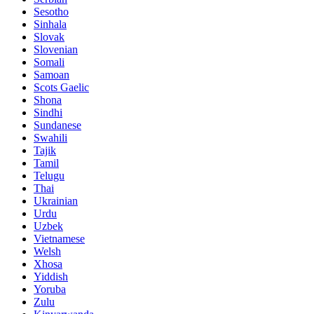
Sesotho
Sinhala
Slovak
Slovenian
Somali
Samoan
Scots Gaelic
Shona
Sindhi
Sundanese
Swahili
Tajik
Tamil
Telugu
Thai
Ukrainian
Urdu
Uzbek
Vietnamese
Welsh
Xhosa
Yiddish
Yoruba
Zulu